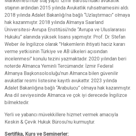
Mahkemesi’nde staj yaptı. İzmir Barosu’ndaki avukatlık
stajının ardından 2015 yılında Avukatlık ruhsatnamesini aldı.
2018 yılında Adalet Bakanlığı’na bağlı “Uzlaştırmacı” olmaya
hak kazanmıştır. 2018 yılında Almanya Saarland
Üniversitesi-Avrupa Enstitüsü’nde “Avrupa ve Uluslararası
Hukuku” alanında yüksek lisans yapmıştır. Prof. Dr. Stefan
Weber ile İngilizce olarak "Hakemlerin ihtiyati haciz kararı
verme yetkisinin Türkiye ve AB ülkeleri açısından
incelenmesi" konulu tezini yazmaktadır. 2020 yılından beri
noterde Almanca Yeminli Tercümandır. İzmir Federal
Almanya Başkonsolosluğu’nun Almanca bilen güvenilir
avukatlar resmi listesine kayıtlı avukattır. 2023 yılında
Adalet Bakanlığına bağlı “Arabulucu” olmaya hak kazanmıştır.
Ana dil seviyesinde Almanca ve çok iyi derecede İngilizce
bilmektedir.
Yerli ve yabancı müvekkillere hizmet vermek amacıyla
Keskin & Çevik Hukuk Bürosu’nu kurmuştur.
Sertifika, Kurs ve Seminerler: